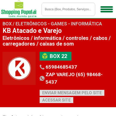
BOX / ELETRÔNICOS - GAMES - INFORMÁTICA
KB Atacado e Varejo
Eletrônicos / informática / controles / cabos /
carregadores / caixas de som
BOX 22
65984685437
ZAP VAREJO (65) 98468-
5437
ENVIAR MENSAGEM PELO SITE
ACESSAR SITE