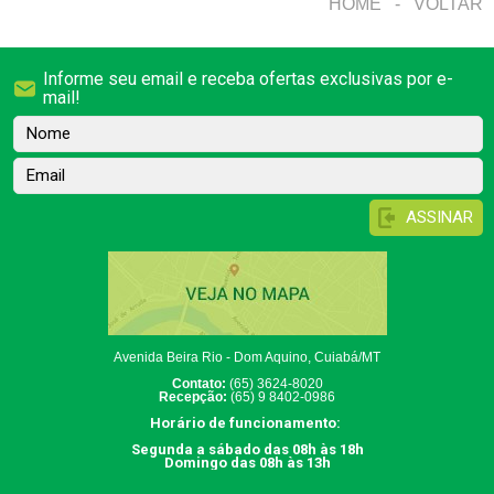
HOME
-
VOLTAR
Informe seu email e receba ofertas exclusivas por e-
mail!
Nome
Email
Avenida Beira Rio - Dom Aquino, Cuiabá/MT
Contato
:
(65) 3624-8020
Recepção:
(65) 9 8402-0986
Horário de funcionamento:
Segunda a sábado das 08h às 18h
Domingo das 08h às 13h