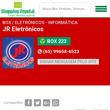
BOX / ELETRÔNICOS - INFORMÁTICA
JR Eletrônicos
BOX 223
(65) 99658-6523
ENVIAR MENSAGEM PELO SITE
compartilhe