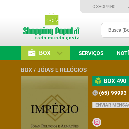
O SHOPPING
BOX
SERVIÇOS
NOTÍ
BOX / JÓIAS E RELÓGIOS
BOX 490
(65) 99993
ENVIAR MENS