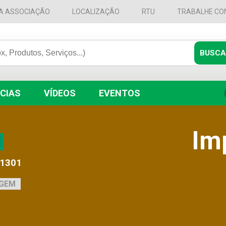
A ASSOCIAÇÃO
LOCALIZAÇÃO
RTU
TRABALHE CO
CIAS
VÍDEOS
EVENTOS
Im
-1301
AGEM