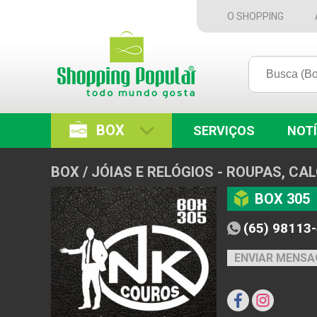
O SHOPPING
BOX
SERVIÇOS
NOTÍ
BOX / JÓIAS E RELÓGIOS - ROUPAS, C
BOX 305
(65) 98113
ENVIAR MENS